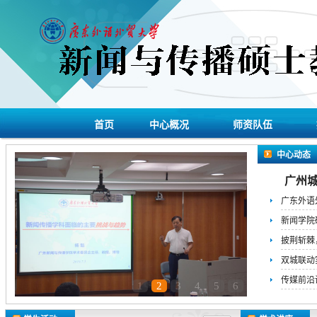
首页
中心概况
师资队伍
中心动态
广州城
广东外语外
新闻学院
披荆斩棘，
双城联动
传媒前沿讲
1
2
3
4
5
6