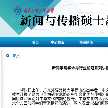
首页
中心概况
师资队伍
正文
新闻学院学术与行业前沿系列讲
6
月
7
日
上午
，广东外语外贸大学
云山杰出学者、
中
教室开展了题为《
作为研究思路的
中华文化国际传播》
同区域和国别对中华文化的期待视野、中华文化的话语
六个方面为同学们带来精彩的演讲，深入浅出讲述如何