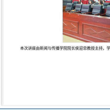
本次
讲座由新闻与传播学院
院长
侯迎忠教授
主
持，